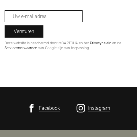
Versturen
Deze website is beschermd door reCAPTCHA en het
Privacybeleid
en de
Servicevoorwaarden
van Google zijn van toepassing.
Facebook
Instagram