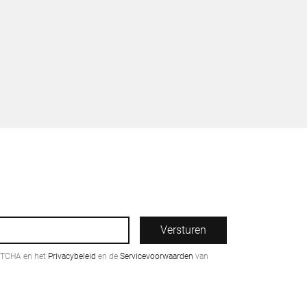
Versturen
PTCHA en het
Privacybeleid
en de
Servicevoorwaarden
van