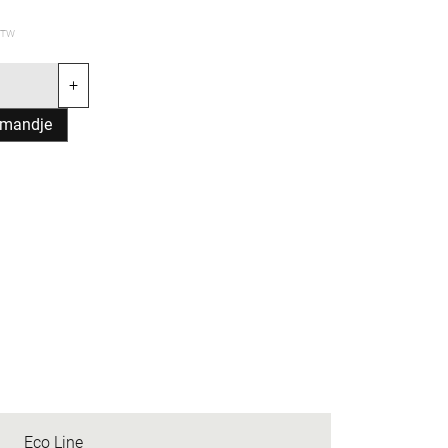
 BTW
+
lmandje
Eco Line