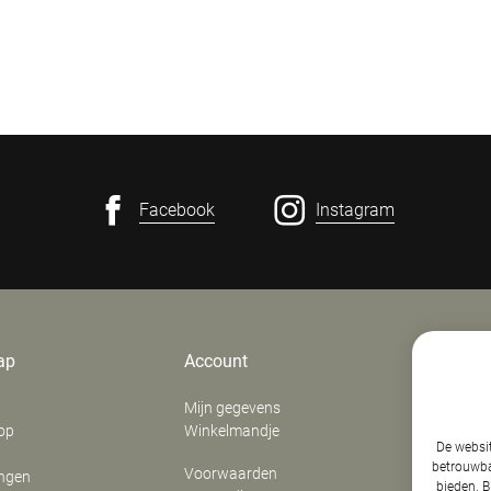
Facebook
Instagram
ap
Account
Contact
Mijn gegevens
E. Verfaill
op
Winkelmandje
‍Stationsd
De websit
8800
Roes
betrouwbaa
Voorwaarden
ingen
België
bieden. B