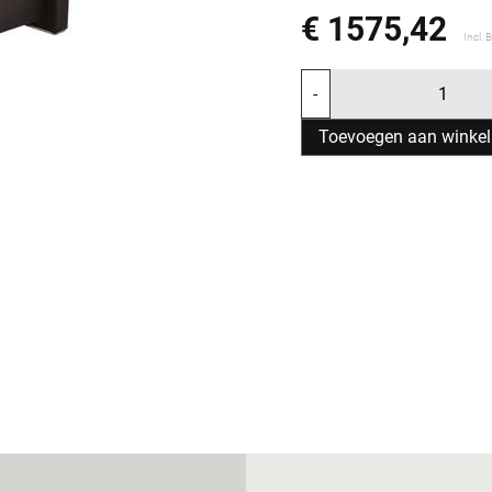
€ 1575,42
Incl.
-
Toevoegen aan winke