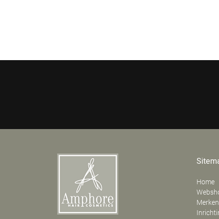
Sitem
Home
Websh
Merken
Inricht