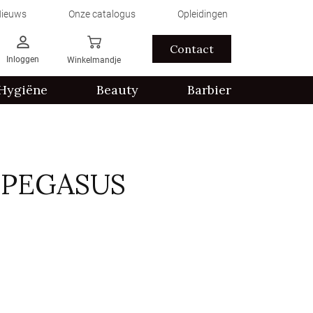
ieuws
Onze catalogus
Opleidingen
Contact
Inloggen
Winkelmandje
Hygiëne
Beauty
Barbier
 PEGASUS