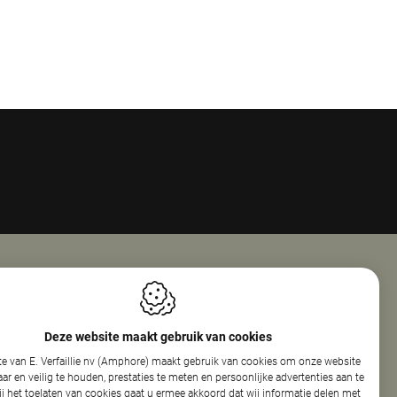
Openingsuren
ie Nv (Amphore)
Maandag
08:00 - 18:00
Deze website maakt gebruik van cookies
reef 160
Dinsdag
08:00 - 12:30
e van E. Verfaillie nv (Amphore) maakt gebruik van cookies om onze website
elare
13:30 - 17:30
r en veilig te houden, prestaties te meten en persoonlijke advertenties aan te
Woensdag
08:00 - 12:30
ij het toelaten van cookies gaat u ermee akkoord dat wij informatie delen met