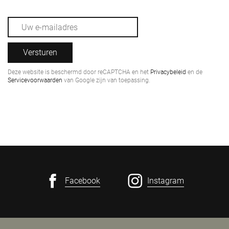
Versturen
Deze website is beschermd door reCAPTCHA en het
Privacybeleid
en de
Servicevoorwaarden
van Google zijn van toepassing.
Facebook
Instagram