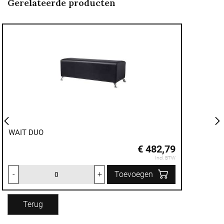
Gerelateerde producten
WAIT DUO
€ 482,79
Incl. BTW
-
+
Toevoegen
Terug