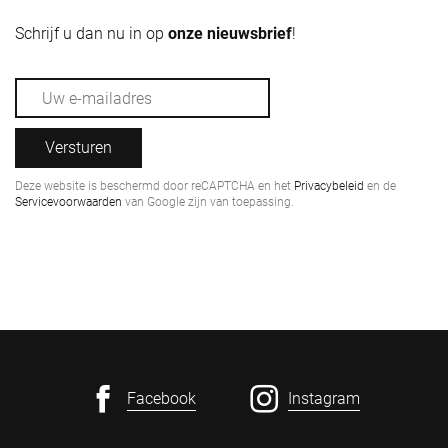
Schrijf u dan nu in op
onze nieuwsbrief
!
Versturen
Deze website is beschermd door reCAPTCHA en het
Privacybeleid
en de
Servicevoorwaarden
van Google zijn van toepassing.
Facebook
Instagram