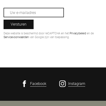
Versturen
Deze website is beschermd door reCAPTCHA en het
Privacybeleid
en de
Servicevoorwaarden
van Google zijn van toepassing.
Facebook
Instagram