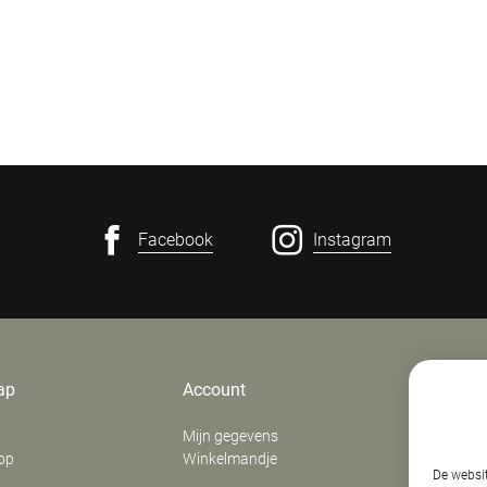
Facebook
Instagram
ap
Account
Contact
Mijn gegevens
E. Verfaill
op
Winkelmandje
‍Stationsd
De websit
8800
Roes