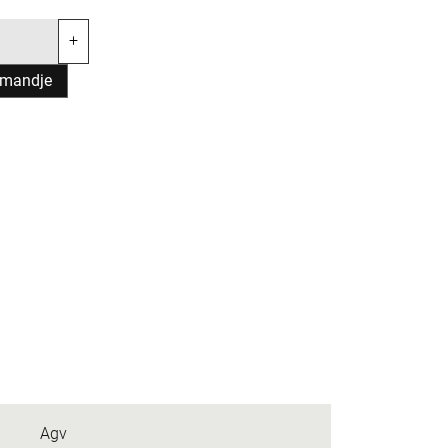
+
lmandje
Agv