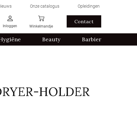
ieuws
Onze catalogus
Opleidingen
Contact
Inloggen
Winkelmandje
Hygiëne
Beauty
Barbier
DRYER-HOLDER