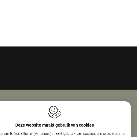
Openingsuren
ie Nv (Amphore)
Maandag
08:00 - 18:00
Deze website maakt gebruik van cookies
reef 160
Dinsdag
08:00 - 12:30
e van E. Verfaillie nv (Amphore) maakt gebruik van cookies om onze website
elare
13:30 - 17:30