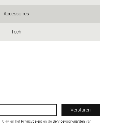
Accessoires
Tech
Versturen
PTCHA en het
Privacybeleid
en de
Servicevoorwaarden
van