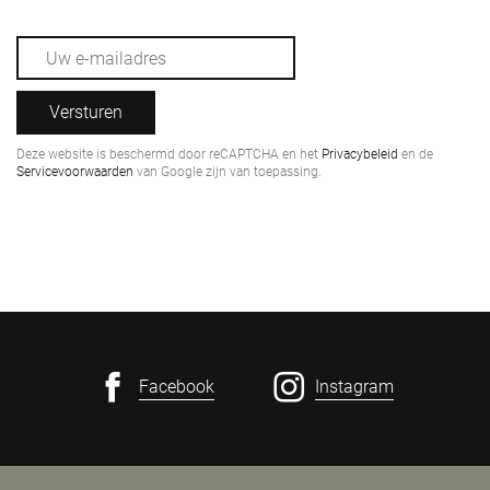
Versturen
Deze website is beschermd door reCAPTCHA en het
Privacybeleid
en de
Servicevoorwaarden
van Google zijn van toepassing.
Facebook
Instagram