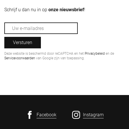
Schrijf u dan nu in op
onze nieuwsbrief
!
Versturen
Deze website is beschermd door reCAPTCHA en het
Privacybeleid
en de
Servicevoorwaarden
van Google zijn van toepassing.
Facebook
Instagram