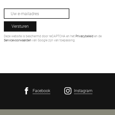
Versturen
Deze website is beschermd door reCAPTCHA en het
Privacybeleid
en de
Servicevoorwaarden
van Google zijn van toepassing.
Facebook
Instagram