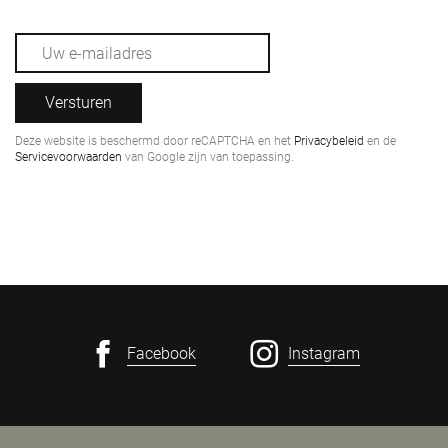
Versturen
Deze website is beschermd door reCAPTCHA en het
Privacybeleid
en de
Servicevoorwaarden
van Google zijn van toepassing.
Facebook
Instagram