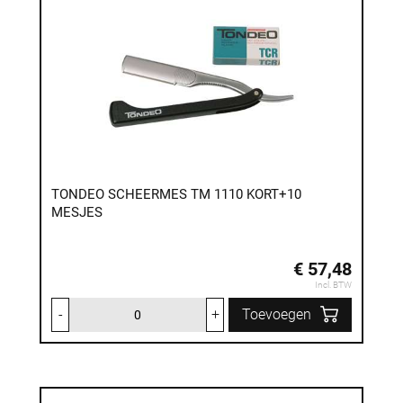
TONDEO SCHEERMES TM 1110 KORT+10
MESJES
€ 57,48
Incl. BTW
-
+
Toevoegen