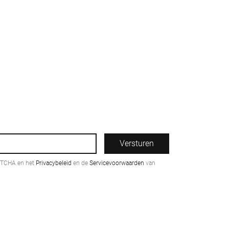
Versturen
PTCHA en het
Privacybeleid
en de
Servicevoorwaarden
van