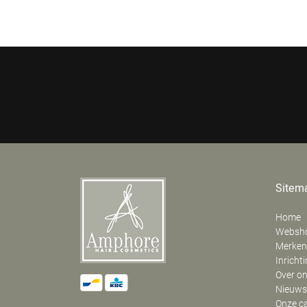
Sitem
Home
Websh
Merken
Inricht
Over o
Nieuws
Onze c