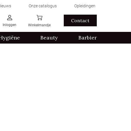
ieuws
Onze catalogus
Opleidingen
Contact
Inloggen
Winkelmandje
Hygiëne
Beauty
Barbier