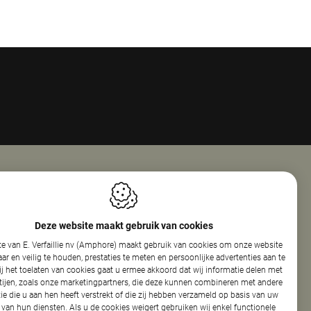
Openingsuren
ie Nv (Amphore)
Maandag
08:00 - 18:00
Deze website maakt gebruik van cookies
reef 160
Dinsdag
08:00 - 12:30
e van E. Verfaillie nv (Amphore) maakt gebruik van cookies om onze website
elare
13:30 - 17:30
r en veilig te houden, prestaties te meten en persoonlijke advertenties aan te
Woensdag
08:00 - 12:30
ij het toelaten van cookies gaat u ermee akkoord dat wij informatie delen met
13:30 - 17:30
tijen, zoals onze marketingpartners, die deze kunnen combineren met andere
440.154.326
Donderdag
08:00 - 12:30
ie die u aan hen heeft verstrekt of die zij hebben verzameld op basis van uw
86 50
13:30 - 17:30
 van hun diensten. Als u de cookies weigert gebruiken wij enkel functionele