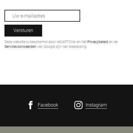
Versturen
Deze website is beschermd door reCAPTCHA en het
Privacybeleid
en de
Servicevoorwaarden
van Google zijn van toepassing.
Facebook
Instagram