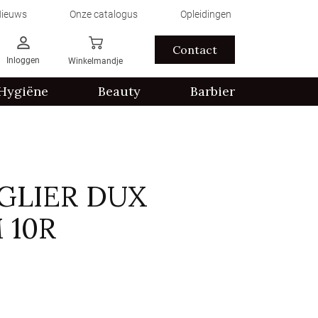
ieuws
Onze catalogus
Opleidingen
Contact
Inloggen
Winkelmandje
Hygiëne
Beauty
Barbier
GLIER DUX
 10R