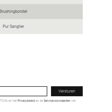
Brushingborstel
Pur Sanglier
Versturen
PTCHA en het
Privacybeleid
en de
Servicevoorwaarden
van