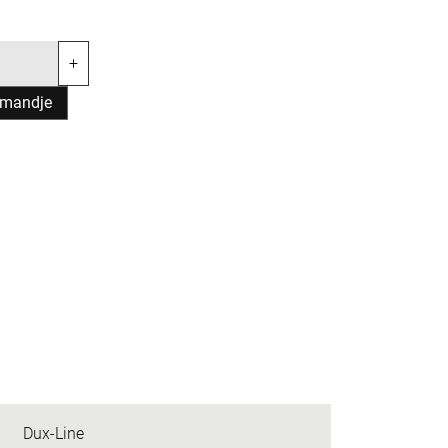
+
lmandje
Dux-Line