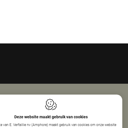
Openingsuren
ie Nv (Amphore)
Maandag
08:00 - 18:00
Deze website maakt gebruik van cookies
reef 160
Dinsdag
08:00 - 12:30
e van E. Verfaillie nv (Amphore) maakt gebruik van cookies om onze website
elare
13:30 - 17:30