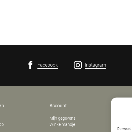
Facebook
Instagram
ap
Account
Contact
Mijn gegevens
E. Verfaill
op
Winkelmandje
‍Stationsd
De websit
8800
Roes