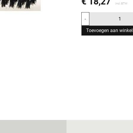
€ 18,27
Incl. BTW
-
Toevoegen aan winke