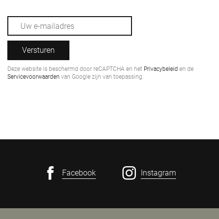
Versturen
Deze website is beschermd door reCAPTCHA en het
Privacybeleid
en de
Servicevoorwaarden
van Google zijn van toepassing.
Facebook
Instagram