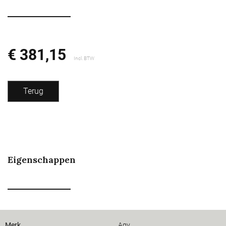
€ 381,15
Incl. BTW
Terug
Eigenschappen
Merk
Agv