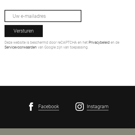
Versturen
Deze website is beschermd door reCAPTCHA en het
Privacybeleid
en de
Servicevoorwaarden
van Google zijn van toepassing.
Facebook
Instagram