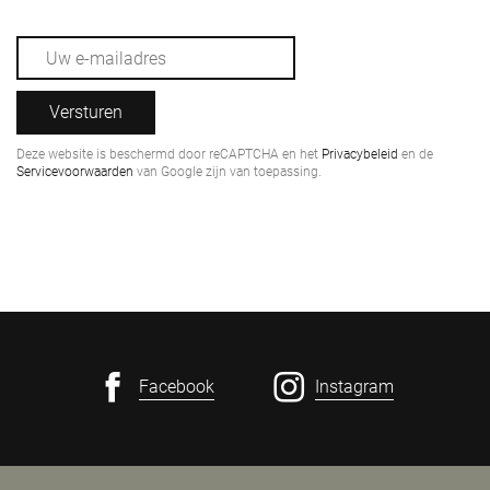
Versturen
Deze website is beschermd door reCAPTCHA en het
Privacybeleid
en de
Servicevoorwaarden
van Google zijn van toepassing.
Facebook
Instagram