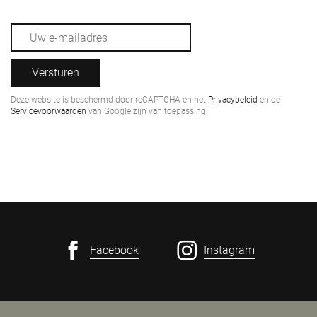
Versturen
Deze website is beschermd door reCAPTCHA en het
Privacybeleid
en de
Servicevoorwaarden
van Google zijn van toepassing.
Facebook
Instagram