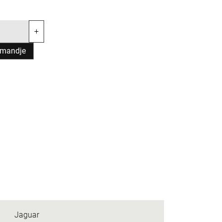
+
lmandje
Jaguar