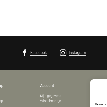
Facebook
Instagram
ap
Account
Contact
Mijn gegevens
E. Verfaill
op
Winkelmandje
‍Stationsd
De websit
8800
Roes