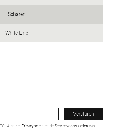
Scharen
White Line
Versturen
PTCHA en het
Privacybeleid
en de
Servicevoorwaarden
van