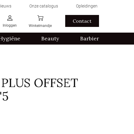
ieuws
Onze catalogus
Opleidingen
Contact
Inloggen
Winkelmandje
Hygiëne
Beauty
Barbier
 PLUS OFFSET
'5