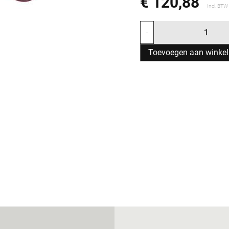
€ 120,88
Incl. BTW
-
Toevoegen aan winke