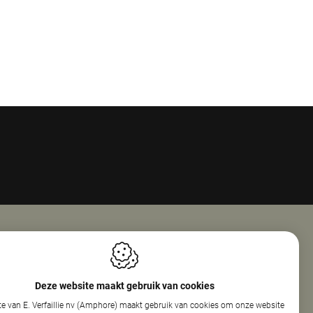
Openingsuren
ie Nv (Amphore)
Maandag
08:00 - 18:00
Deze website maakt gebruik van cookies
reef 160
Dinsdag
08:00 - 12:30
e van E. Verfaillie nv (Amphore) maakt gebruik van cookies om onze website
elare
13:30 - 17:30