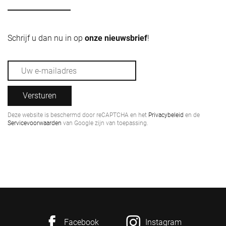
Schrijf u dan nu in op
onze nieuwsbrief
!
Versturen
Deze website is beschermd door reCAPTCHA en het
Privacybeleid
en de
Servicevoorwaarden
van Google zijn van toepassing.
Facebook
Instagram