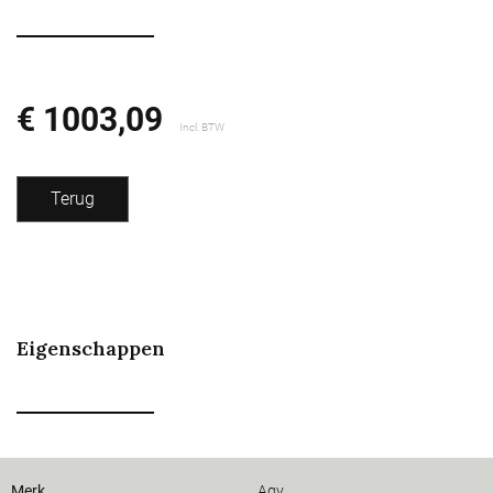
€ 1003,09
Incl. BTW
Terug
Eigenschappen
Merk
Agv