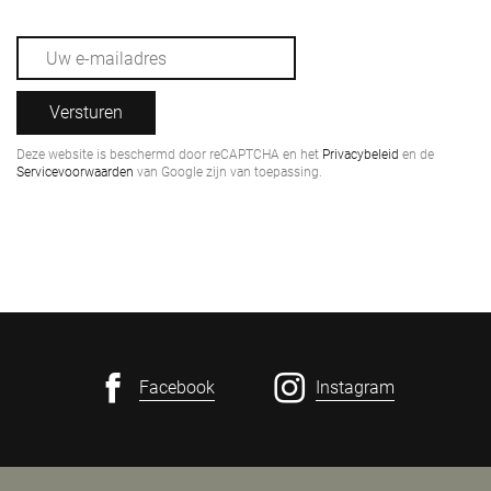
Versturen
Deze website is beschermd door reCAPTCHA en het
Privacybeleid
en de
Servicevoorwaarden
van Google zijn van toepassing.
Facebook
Instagram