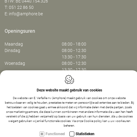
BTW: BE 0440.154.326
T:
051 22 86 50
E:
info@amphore.be
Openingsuren
Maandag
08:00 - 18:00
Dinsdag
08:00 - 12:30
13:30 - 17:30
Woensdag
08:00 - 12:30
13:30 - 17:30
Donderdag
08:00 - 12:30
13:30 - 17:30
Vrijdag
08:00 - 13:30
Deze website maakt gebruik van cookies
De website van E. Verfaillie nv (Amphore) maakt gebruik van cookies om onze website
betrouwbaar en veilig te houden, prestaties te meten en persoonlijke advertenties aan te bieden. Bij
Webdesign by IDcreation 2024
het toelaten van cookies gaat u ermee akkoord dat wij informatie delen met derde partijen, zoals
Cookie policy
onze marketingpartners, die deze kunnen combineren met andere informatie die u aan hen heeft
Privacy policy
verstrekt of die zij hebben verzameld op basis van uw gebruik van hun diensten. Als u de cookies
weigert gebruiken wij enkel functionele cookies. Via onze
Cookie policy
kan u uw voorkeuren
Sitemap
-
1
+
IN WINKELMANDJE
beheren.
Functioneel
Statistieken