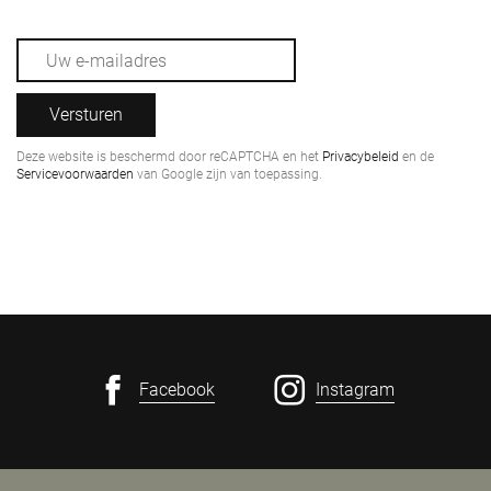
Versturen
Deze website is beschermd door reCAPTCHA en het
Privacybeleid
en de
Servicevoorwaarden
van Google zijn van toepassing.
Facebook
Instagram