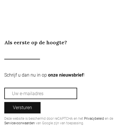
Als eerste op de hoogte?
Schrijf u dan nu in op
onze nieuwsbrief
!
Versturen
Deze website is beschermd door reCAPTCHA en het
Privacybeleid
en de
Servicevoorwaarden
van Google zijn van toepassing.