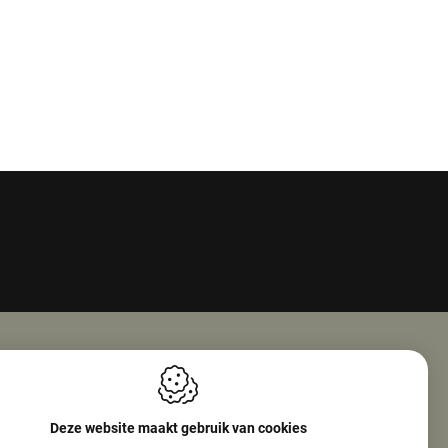
Openingsuren
ie Nv (Amphore)
Maandag
08:00 - 18:00
Deze website maakt gebruik van cookies
reef 160
Dinsdag
08:00 - 12:30