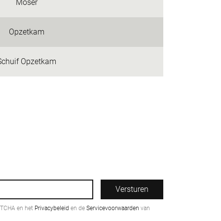
Moser
Opzetkam
Schuif Opzetkam
Versturen
PTCHA en het
Privacybeleid
en de
Servicevoorwaarden
van