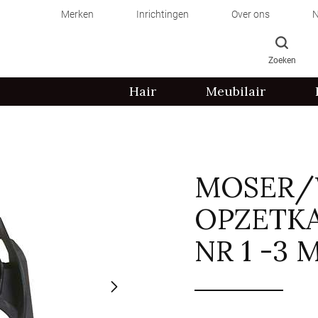
Merken
Inrichtingen
Over ons
N
Zoeken
Hair
Meubilair
MOSER/W
OPZETKA
NR 1 -3 