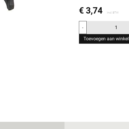
€ 3,74
Incl. BTW
-
Toevoegen aan winke