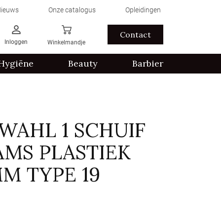
ieuws
Onze catalogus
Opleidingen
Contact
Inloggen
Winkelmandje
Hygiëne
Beauty
Barbier
AHL 1 SCHUIF
MS PLASTIEK
MM TYPE 19