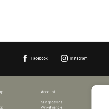
Facebook
Instagram
ap
Account
Contact
Mijn gegevens
E. Verfaill
op
Winkelmandje
‍Stationsd