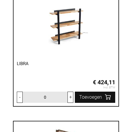
LIBRA
€ 424,11
Incl. BTW
-
+
Toevoegen