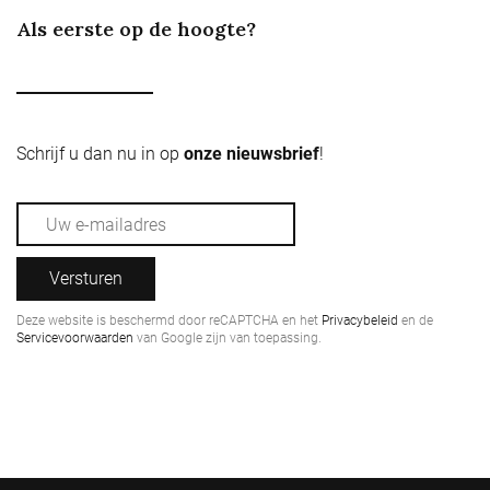
Als eerste op de hoogte?
Schrijf u dan nu in op
onze nieuwsbrief
!
Versturen
Deze website is beschermd door reCAPTCHA en het
Privacybeleid
en de
Servicevoorwaarden
van Google zijn van toepassing.