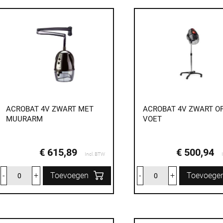
ACROBAT 4V ZWART MET
ACROBAT 4V ZWART O
MUURARM
VOET
€ 615,89
€ 500,94
Incl. BTW
-
+
Toevoegen
-
+
Toevoege