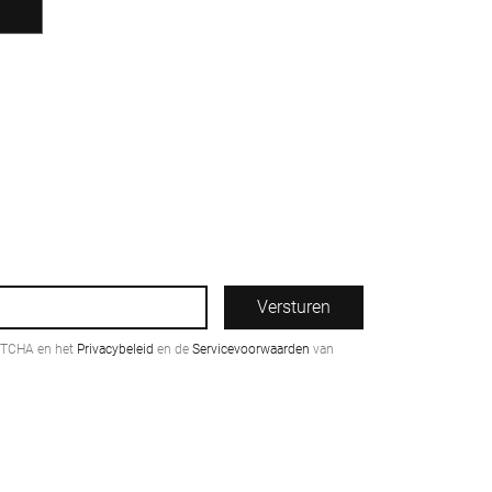
Versturen
PTCHA en het
Privacybeleid
en de
Servicevoorwaarden
van