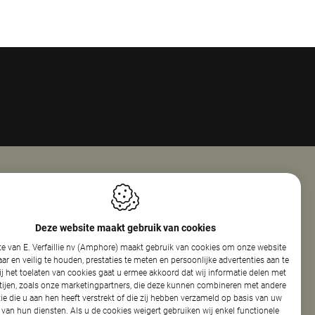
Openingsuren
ie Nv (Amphore)
Maandag
08:00 - 18:00
Deze website maakt gebruik van cookies
reef 160
Dinsdag
08:00 - 12:30
e van E. Verfaillie nv (Amphore) maakt gebruik van cookies om onze website
elare
13:30 - 17:30
r en veilig te houden, prestaties te meten en persoonlijke advertenties aan te
Woensdag
08:00 - 12:30
ij het toelaten van cookies gaat u ermee akkoord dat wij informatie delen met
13:30 - 17:30
tijen, zoals onze marketingpartners, die deze kunnen combineren met andere
440.154.326
Donderdag
08:00 - 12:30
ie die u aan hen heeft verstrekt of die zij hebben verzameld op basis van uw
86 50
13:30 - 17:30
 van hun diensten. Als u de cookies weigert gebruiken wij enkel functionele