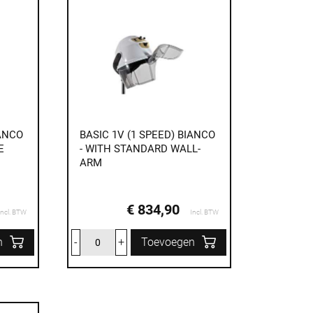
IANCO
BASIC 1V (1 SPEED) BIANCO
E
- WITH STANDARD WALL-
ARM
€ 834,90
Incl. BTW
Incl. BTW
n
-
+
Toevoegen