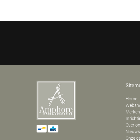
Sitem
Home
Websh
Merken
Inricht
Over o
Nieuws
Onze c