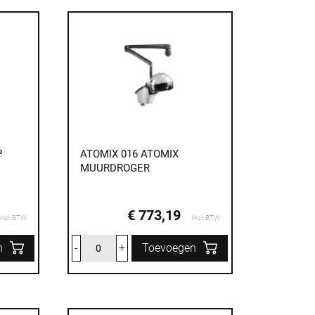
P
ATOMIX 016 ATOMIX
MUURDROGER
€ 773,19
Incl. BTW
Incl. BTW
n
-
+
Toevoegen