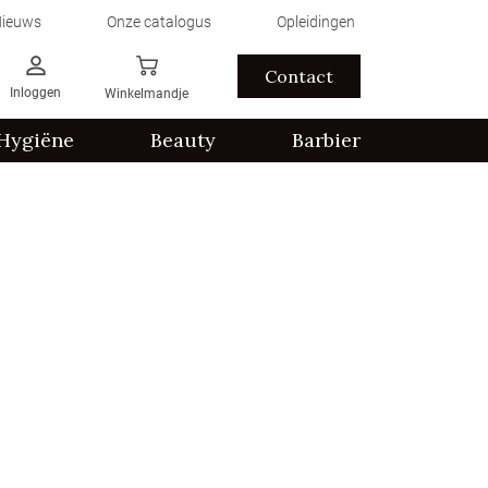
ieuws
Onze catalogus
Opleidingen
Contact
Inloggen
Winkelmandje
Hygiëne
Beauty
Barbier