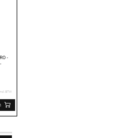
RO -
-
Incl. BTW
n