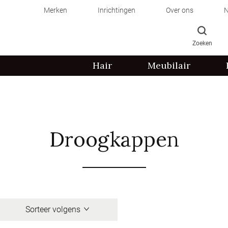
Merken
Inrichtingen
Over ons
N
Zoeken
Hair
Meubilair
Droogkappen
Sorteer volgens