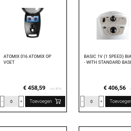
ATOMIX 016 ATOMIX OP
BASIC 1V (1 SPEED) B
VOET
- WITH STANDARD BAS
€ 458,59
€ 406,56
Incl. BTW
-
+
Toevoegen
-
+
Toevoege