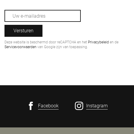
Versturen
Deze website is beschermd door reCAPTCHA en het
Privacybeleid
en de
Servicevoorwaarden
van Google zijn van toepassing.
Facebook
Instagram