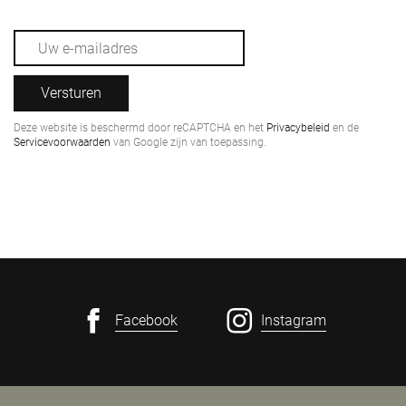
Versturen
Deze website is beschermd door reCAPTCHA en het
Privacybeleid
en de
Servicevoorwaarden
van Google zijn van toepassing.
Facebook
Instagram