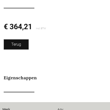
€ 364,21
Incl. BTW
Terug
Eigenschappen
Merk
Agv