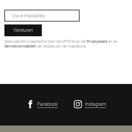
Versturen
Deze website is beschermd door reCAPTCHA en het
Privacybeleid
en de
Servicevoorwaarden
van Google zijn van toepassing.
Facebook
Instagram