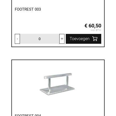
FOOTREST 003
€ 60,50
Incl. BTW
-
+
Toevoegen