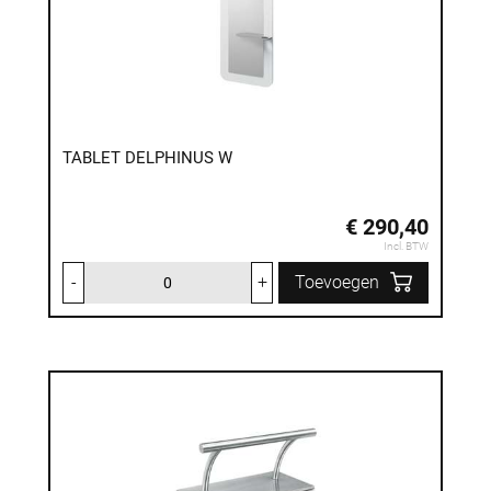
TABLET DELPHINUS W
€ 290,40
Incl. BTW
-
+
Toevoegen