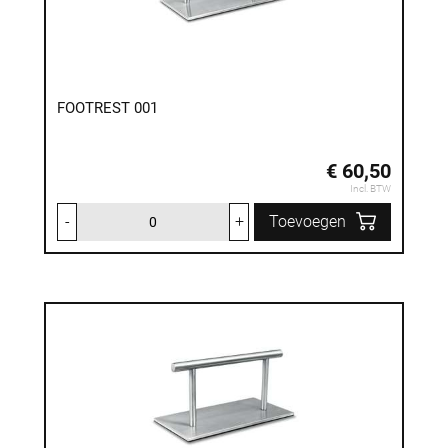
FOOTREST 001
€ 60,50
Incl. BTW
-
+
Toevoegen