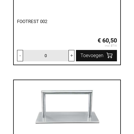
FOOTREST 002
€ 60,50
Incl. BTW
-
+
Toevoegen