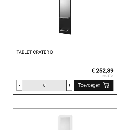
TABLET CRATER B
€ 252,89
Incl. BTW
-
+
Toevoegen