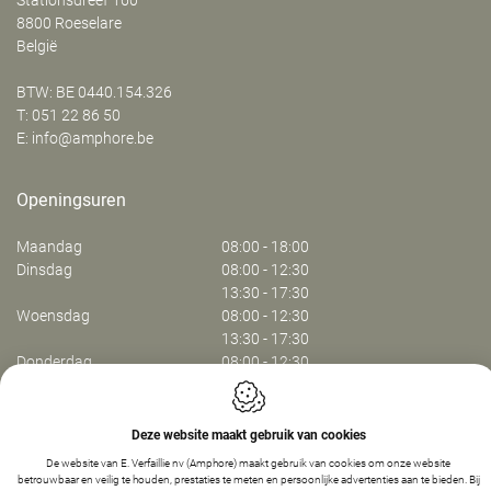
‍Stationsdreef 160
8800
Roeselare
België
BTW: BE 0440.154.326
T:
051 22 86 50
E:
info@amphore.be
Openingsuren
Maandag
08:00 - 18:00
Dinsdag
08:00 - 12:30
13:30 - 17:30
Woensdag
08:00 - 12:30
13:30 - 17:30
Donderdag
08:00 - 12:30
13:30 - 17:30
Vrijdag
08:00 - 13:30
Deze website maakt gebruik van cookies
Webdesign by IDcreation 2024
De website van E. Verfaillie nv (Amphore) maakt gebruik van cookies om onze website
betrouwbaar en veilig te houden, prestaties te meten en persoonlijke advertenties aan te bieden. Bij
Cookie policy