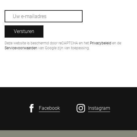
Versturen
Deze website is beschermd door reCAPTCHA en het
Privacybeleid
en de
Servicevoorwaarden
van Google zijn van toepassing.
Facebook
Instagram