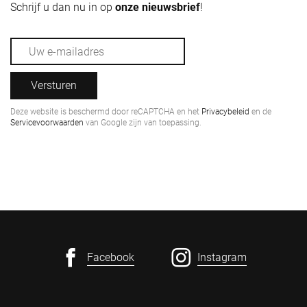
Schrijf u dan nu in op
onze nieuwsbrief
!
Versturen
Deze website is beschermd door reCAPTCHA en het
Privacybeleid
en de
Servicevoorwaarden
van Google zijn van toepassing.
Facebook
Instagram