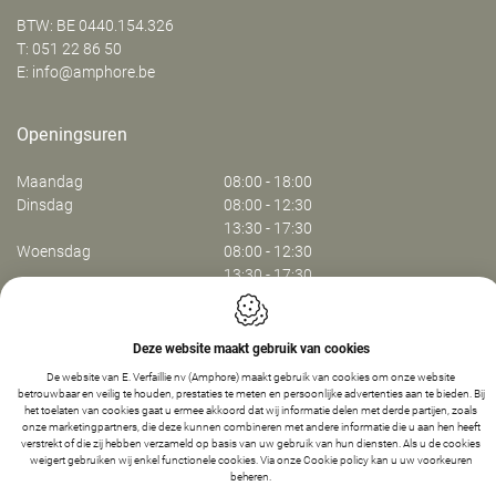
BTW: BE 0440.154.326
T:
051 22 86 50
E:
info@amphore.be
Openingsuren
Maandag
08:00 - 18:00
Dinsdag
08:00 - 12:30
13:30 - 17:30
Woensdag
08:00 - 12:30
13:30 - 17:30
Donderdag
08:00 - 12:30
13:30 - 17:30
Vrijdag
08:00 - 13:30
Deze website maakt gebruik van cookies
De website van E. Verfaillie nv (Amphore) maakt gebruik van cookies om onze website
betrouwbaar en veilig te houden, prestaties te meten en persoonlijke advertenties aan te bieden. Bij
Webdesign by IDcreation 2024
het toelaten van cookies gaat u ermee akkoord dat wij informatie delen met derde partijen, zoals
Cookie policy
onze marketingpartners, die deze kunnen combineren met andere informatie die u aan hen heeft
Privacy policy
verstrekt of die zij hebben verzameld op basis van uw gebruik van hun diensten. Als u de cookies
weigert gebruiken wij enkel functionele cookies. Via onze
Cookie policy
kan u uw voorkeuren
Sitemap
-
1
+
IN WINKELMANDJE
beheren.