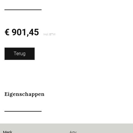
€ 901,45
Incl. BTW
Terug
Eigenschappen
Merk
Agv