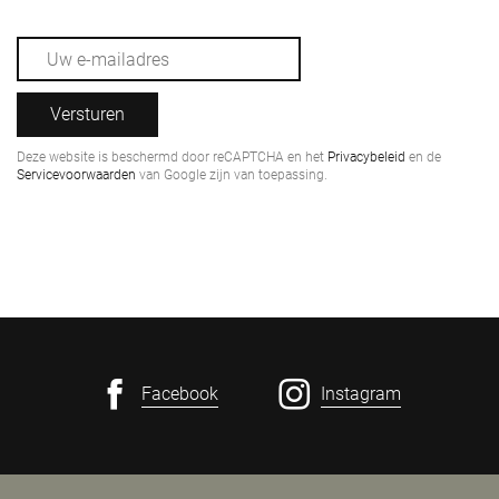
Versturen
Deze website is beschermd door reCAPTCHA en het
Privacybeleid
en de
Servicevoorwaarden
van Google zijn van toepassing.
Facebook
Instagram