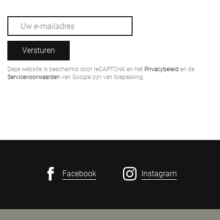
Versturen
Deze website is beschermd door reCAPTCHA en het
Privacybeleid
en de
Servicevoorwaarden
van Google zijn van toepassing.
Facebook
Instagram