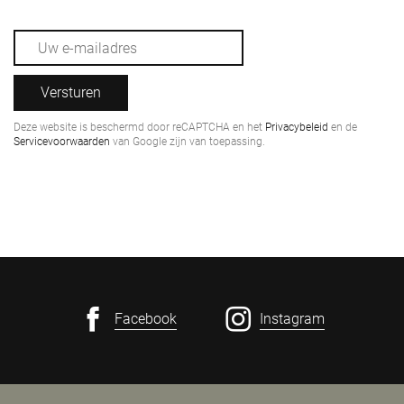
Versturen
Deze website is beschermd door reCAPTCHA en het
Privacybeleid
en de
Servicevoorwaarden
van Google zijn van toepassing.
Facebook
Instagram