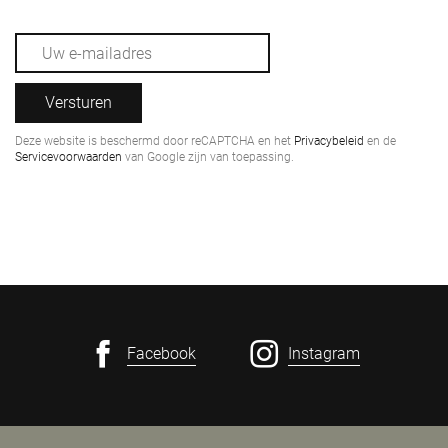
Versturen
Deze website is beschermd door reCAPTCHA en het
Privacybeleid
en de
Servicevoorwaarden
van Google zijn van toepassing.
Facebook
Instagram