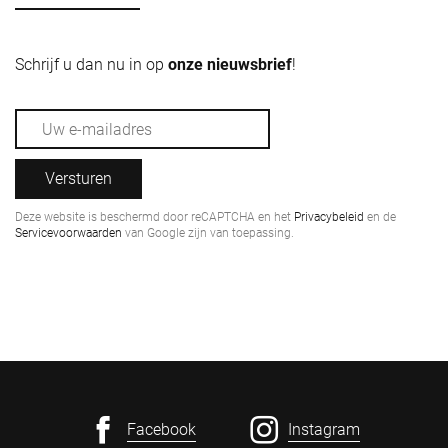
Schrijf u dan nu in op
onze nieuwsbrief
!
Versturen
Deze website is beschermd door reCAPTCHA en het
Privacybeleid
en de
Servicevoorwaarden
van Google zijn van toepassing.
Facebook
Instagram