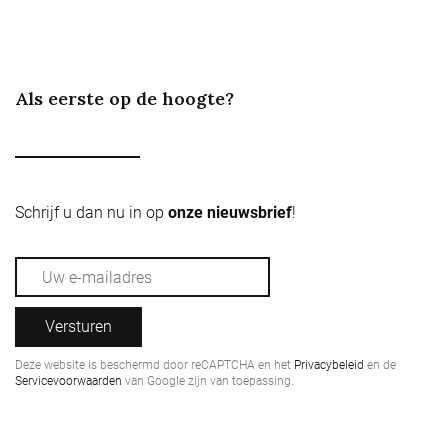
Als eerste op de hoogte?
Schrijf u dan nu in op
onze nieuwsbrief
!
Versturen
Deze website is beschermd door reCAPTCHA en het
Privacybeleid
en de
Servicevoorwaarden
van Google zijn van toepassing.