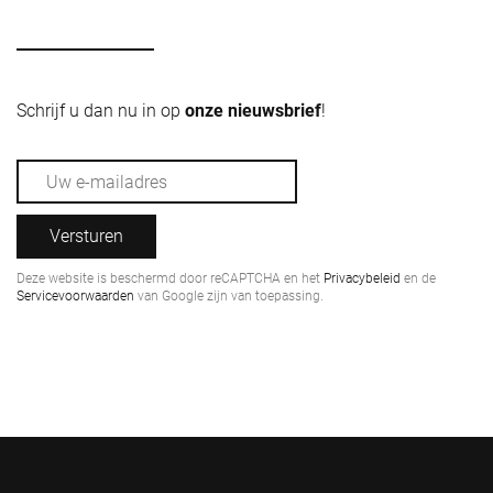
Schrijf u dan nu in op
onze nieuwsbrief
!
Versturen
Deze website is beschermd door reCAPTCHA en het
Privacybeleid
en de
Servicevoorwaarden
van Google zijn van toepassing.