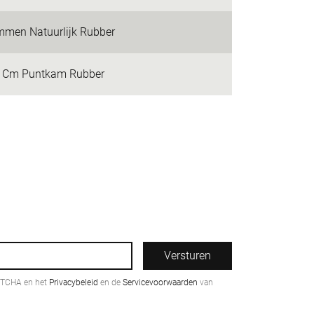
men Natuurlijk Rubber
 Cm Puntkam Rubber
Versturen
PTCHA en het
Privacybeleid
en de
Servicevoorwaarden
van