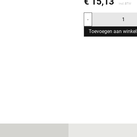
€ 15,13
Incl. BTW
-
Toevoegen aan winke