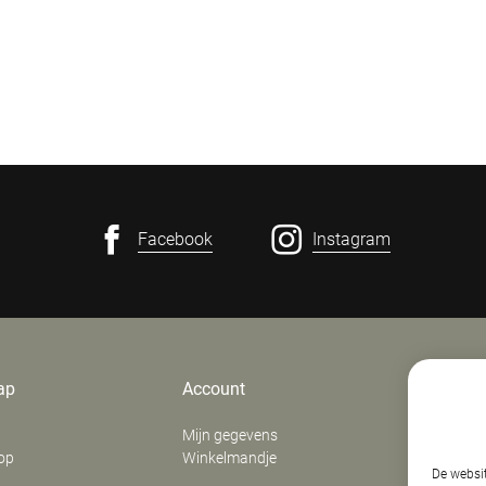
Facebook
Instagram
ap
Account
Contact
Mijn gegevens
E. Verfaill
op
Winkelmandje
‍Stationsd
De websit
8800
Roes