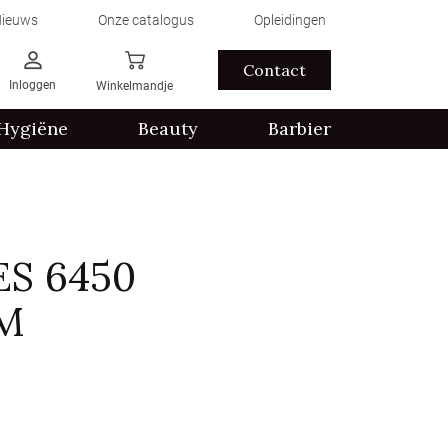
ieuws
Onze catalogus
Opleidingen
Contact
Inloggen
Winkelmandje
Hygiëne
Beauty
Barbier
S 6450
M