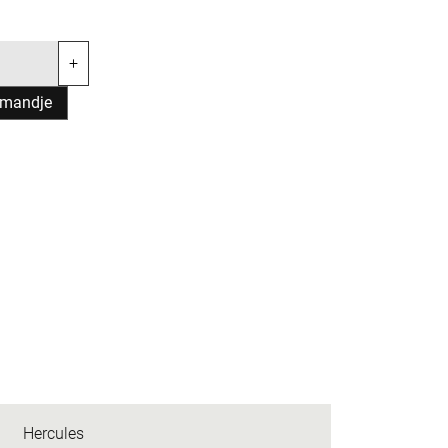
+
lmandje
Hercules