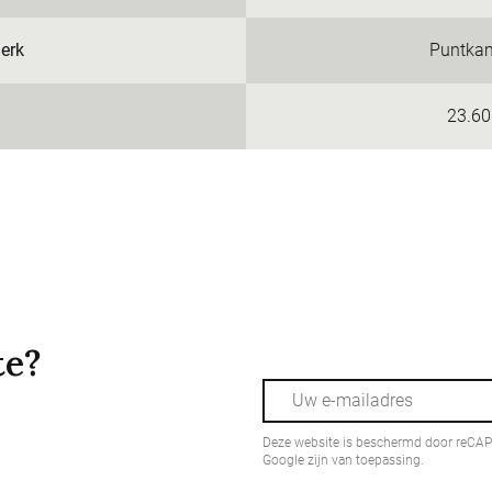
erk
Puntkam
23.60
te?
Deze website is beschermd door reCA
Google zijn van toepassing.