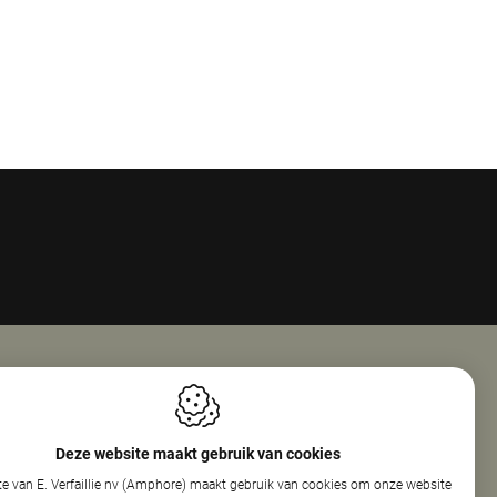
Openingsuren
ie Nv (Amphore)
Maandag
08:00 - 18:00
Deze website maakt gebruik van cookies
reef 160
Dinsdag
08:00 - 12:30
e van E. Verfaillie nv (Amphore) maakt gebruik van cookies om onze website
elare
13:30 - 17:30