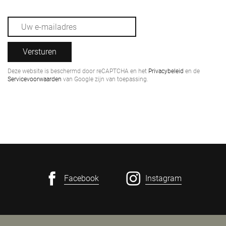
Versturen
Deze website is beschermd door reCAPTCHA en het
Privacybeleid
en de
Servicevoorwaarden
van Google zijn van toepassing.
Facebook
Instagram