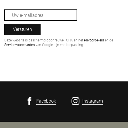
Versturen
Deze website is beschermd door reCAPTCHA en het
Privacybeleid
en de
Servicevoorwaarden
van Google zijn van toepassing.
Facebook
Instagram