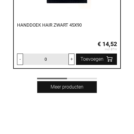
HANDDOEK HAIR ZWART 45X90
€ 14,52
Incl. BTW
-
+
Toevoegen