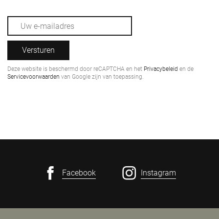
Versturen
Deze website is beschermd door reCAPTCHA en het
Privacybeleid
en de
Servicevoorwaarden
van Google zijn van toepassing.
Facebook
Instagram