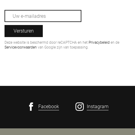
Versturen
Deze website is beschermd door reCAPTCHA en het
Privacybeleid
en de
Servicevoorwaarden
van Google zijn van toepassing.
Facebook
Instagram