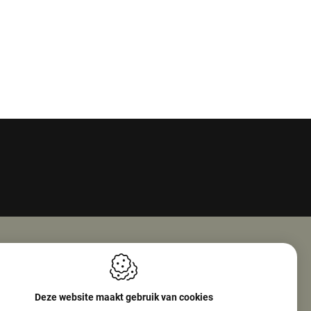
Openingsuren
ie Nv (Amphore)
Maandag
08:00 - 18:00
Deze website maakt gebruik van cookies
reef 160
Dinsdag
08:00 - 12:30