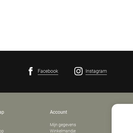
Facebook
Instagram
ap
Account
Contact
Mijn gegevens
E. Verfaill
op
Winkelmandje
‍Stationsd