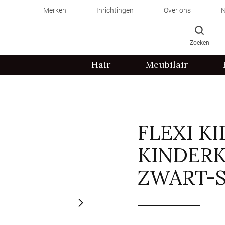
Merken
Inrichtingen
Over ons
N
Zoeken
Hair
Meubilair
FLEXI KI
KINDER
ZWART-S