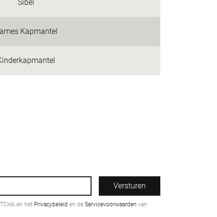
Sibel
ames Kapmantel
Kinderkapmantel
Versturen
PTCHA en het
Privacybeleid
en de
Servicevoorwaarden
van