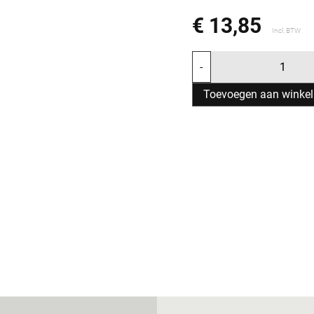
€ 13,85
Incl. BTW
-
Toevoegen aan winke