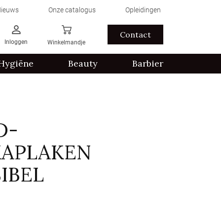
ieuws
Onze catalogus
Opleidingen
Contact
Inloggen
Winkelmandje
Hygiëne
Beauty
Barbier
D-
KAPLAKEN
IBEL