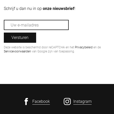
Schrijf u dan nu in op
onze nieuwsbrief
!
Versturen
Deze website is beschermd door reCAPTCHA en het
Privacybeleid
en de
Servicevoorwaarden
van Google zijn van toepassing.
Facebook
Instagram