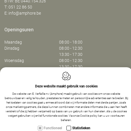
BTW: BE 0440.154.326
T:
051 22 86 50
E:
info@amphore.be
Openingsuren
Maandag
08:00 - 18:00
Dinsdag
08:00 - 12:30
13:30 - 17:30
Woensdag
08:00 - 12:30
13:30 - 17:30
Donderdag
08:00 - 12:30
13:30 - 17:30
Vrijdag
08:00 - 13:30
Deze website maakt gebruik van cookies
De website van E. Verfaillie nv (Amphore) maakt gebruik van cookies om onze website
betrouwbaar en veilig te houden, prestaties te meten en persoonlijke advertenties aan te bieden. Bij
Webdesign by IDcreation 2024
het toelaten van cookies gaat u ermee akkoord dat wij informatie delen met derde partijen, zoals
Cookie policy
onze marketingpartners, die deze kunnen combineren met andere informatie die u aan hen heeft
Privacy policy
verstrekt of die zij hebben verzameld op basis van uw gebruik van hun diensten. Als u de cookies
weigert gebruiken wij enkel functionele cookies. Via onze
Cookie policy
kan u uw voorkeuren
Sitemap
-
1
+
IN WINKELMANDJE
beheren.
Functioneel
Statistieken