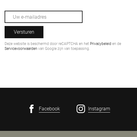
Versturen
Deze website is beschermd door reCAPTCHA en het
Privacybeleid
en de
Servicevoorwaarden
van Google zijn van toepassing.
Facebook
Instagram