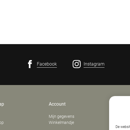
Facebook
Instagram
ap
Account
Contact
Mijn gegevens
E. Verfaill
op
Winkelmandje
‍Stationsd
De websit
8800
Roes