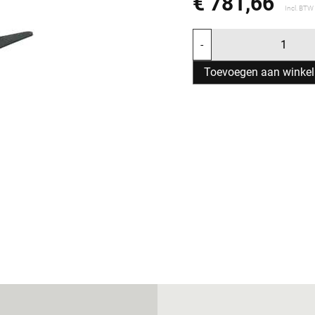
€ 781,66
Incl. BTW
-
Toevoegen aan winke