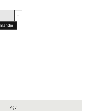
+
lmandje
Agv