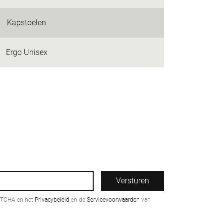
Kapstoelen
Ergo Unisex
Versturen
PTCHA en het
Privacybeleid
en de
Servicevoorwaarden
van