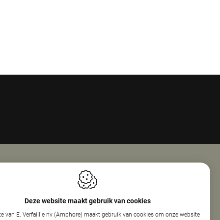
Openingsuren
ie Nv (Amphore)
Maandag
08:00 - 18:00
Deze website maakt gebruik van cookies
reef 160
Dinsdag
08:00 - 12:30
e van E. Verfaillie nv (Amphore) maakt gebruik van cookies om onze website
elare
13:30 - 17:30